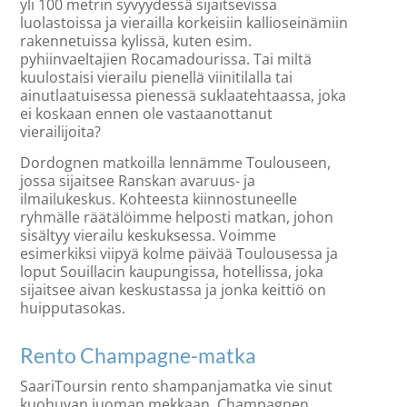
yli 100 metrin syvyydessä sijaitsevissa
luolastoissa ja vierailla korkeisiin kallioseinämiin
rakennetuissa kylissä, kuten esim.
pyhiinvaeltajien Rocamadourissa. Tai miltä
kuulostaisi vierailu pienellä viinitilalla tai
ainutlaatuisessa pienessä suklaatehtaassa, joka
ei koskaan ennen ole vastaanottanut
vierailijoita?
Dordognen matkoilla lennämme Toulouseen,
jossa sijaitsee Ranskan avaruus- ja
ilmailukeskus. Kohteesta kiinnostuneelle
ryhmälle räätälöimme helposti matkan, johon
sisältyy vierailu keskuksessa. Voimme
esimerkiksi viipyä kolme päivää Toulousessa ja
loput Souillacin kaupungissa, hotellissa, joka
sijaitsee aivan keskustassa ja jonka keittiö on
huipputasokas.
Rento Champagne-matka
SaariToursin rento shampanjamatka vie sinut
kuohuvan juoman mekkaan, Champagnen