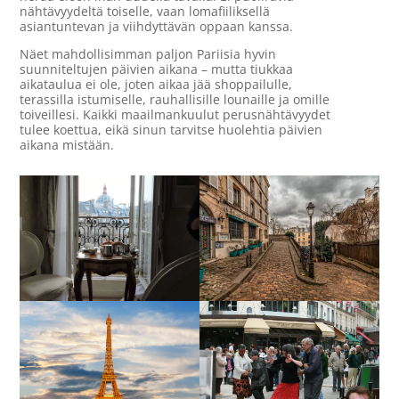
nähtävyydeltä toiselle, vaan lomafiiliksellä
asiantuntevan ja viihdyttävän oppaan kanssa.
Näet mahdollisimman paljon Pariisia hyvin
suunniteltujen päivien aikana – mutta tiukkaa
aikataulua ei ole, joten aikaa jää shoppailulle,
terassilla istumiselle, rauhallisille lounaille ja omille
toiveillesi. Kaikki maailmankuulut perusnähtävyydet
tulee koettua, eikä sinun tarvitse huolehtia päivien
aikana mistään.