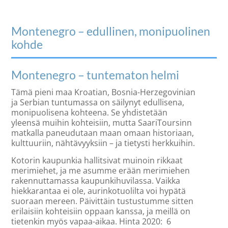
Montenegro – edullinen, monipuolinen
kohde
Montenegro – tuntematon helmi
Tämä pieni maa Kroatian, Bosnia-Herzegovinian
ja Serbian tuntumassa on säilynyt edullisena,
monipuolisena kohteena. Se yhdistetään
yleensä muihin kohteisiin, mutta SaariToursinn
matkalla paneudutaan maan omaan historiaan,
kulttuuriin, nähtävyyksiin – ja tietysti herkkuihin.
Kotorin kaupunkia hallitsivat muinoin rikkaat
merimiehet, ja me asumme erään merimiehen
rakennuttamassa kaupunkihuvilassa. Vaikka
hiekkarantaa ei ole, aurinkotuolilta voi hypätä
suoraan mereen. Päivittäin tustustumme sitten
erilaisiin kohteisiin oppaan kanssa, ja meillä on
tietenkin myös vapaa-aikaa. Hinta 2020: 6