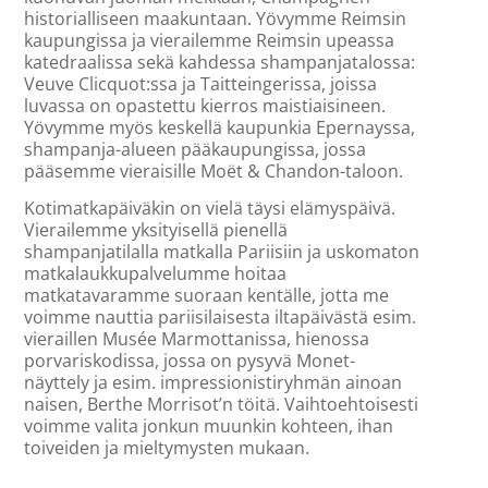
historialliseen maakuntaan. Yövymme Reimsin
kaupungissa ja vierailemme Reimsin upeassa
katedraalissa sekä kahdessa shampanjatalossa:
Veuve Clicquot:ssa ja Taitteingerissa, joissa
luvassa on opastettu kierros maistiaisineen.
Yövymme myös keskellä kaupunkia Epernayssa,
shampanja-alueen pääkaupungissa, jossa
pääsemme vieraisille Moët & Chandon-taloon.
Kotimatkapäiväkin on vielä täysi elämyspäivä.
Vierailemme yksityisellä pienellä
shampanjatilalla matkalla Pariisiin ja uskomaton
matkalaukkupalvelumme hoitaa
matkatavaramme suoraan kentälle, jotta me
voimme nauttia pariisilaisesta iltapäivästä esim.
vieraillen Musée Marmottanissa, hienossa
porvariskodissa, jossa on pysyvä Monet-
näyttely ja esim. impressionistiryhmän ainoan
naisen, Berthe Morrisot’n töitä. Vaihtoehtoisesti
voimme valita jonkun muunkin kohteen, ihan
toiveiden ja mieltymysten mukaan.