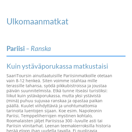
Ulkomaanmatkat
Pariisi
– Ranska
Kuin ystäväporukassa matkustaisi
SaariToursin ainutlaatuisille Pariisinmatkoille otetaan
vain 8‑12 henkeä. Siten voimme istahtaa mille
terassille tahansa, syödä pikkubistroissa ja joustaa
päivän suunnitelmista. Etkä tunne itseäsi turistiksi:
liikut kuin ystäväporukassa, mutta yksi ystävistä
(minä) puhuu sujuvaa ranskaa ja opastaa paikan
päällä. Kuulet viihdyttäviä ja unohtumattomia
tarinoita luentojen sijaan. Koe esim. Napoleonin
Pariisi, Temppeliherrojen mystinen kohtalo,
Roomalaisten jäljet Pariisissa 300 -luvulle asti tai
Pariisin viinitarhat. Leenan teemakierroksilla historia
herää eloon ihan uudella tavalla. Ei puoliravia