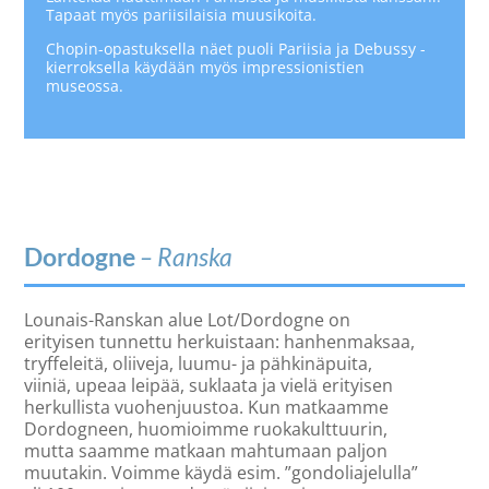
Tapaat myös pariisilaisia muusikoita.
Chopin-opastuksella näet puoli Pariisia ja Debussy -
kierroksella käydään myös impressionistien
museossa.
Dordogne
– Ranska
Lounais-Ranskan alue Lot/Dordogne on
erityisen tunnettu herkuistaan: hanhenmaksaa,
tryffeleitä, oliiveja, luumu- ja pähkinäpuita,
viiniä, upeaa leipää, suklaata ja vielä erityisen
herkullista vuohenjuustoa. Kun matkaamme
Dordogneen, huomioimme ruokakulttuurin,
mutta saamme matkaan mahtumaan paljon
muutakin. Voimme käydä esim. ”gondoliajelulla”