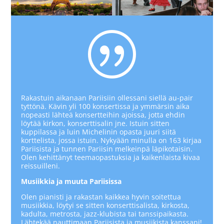
|
Rakastuin aikanaan Pariisiin ollessani siellä au-pair
tyttönä. Kävin yli 100 konsertissa ja ymmärsin aika
nopeasti lähteä konsertteihin ajoissa, jotta ehdin
löytää kirkon, konserttisalin jne. Istuin sitten
kuppilassa ja luin Michelinin opasta juuri siitä
korttelista, jossa istuin. Nykyään minulla on 163 kirjaa
Pariisista ja tunnen Pariisin melkeinpä läpikotaisin.
Olen kehittänyt teemaopastuksia ja kaikenlaista kivaa
reissuilleni.
Musiikkia ja muuta Pariisissa
Olen pianisti ja rakastan kaikkea hyvin soitettua
musiikkia, löytyi se sitten konserttisalista, kirkosta,
kadulta, metrosta, jazz-klubista tai tanssipaikasta.
Lähtekää nauttimaan Pariisista ja musiikista kanssani!