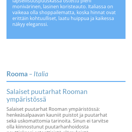
lapsellisuuspuuskassa ostettu pieni
monivärinen, lasinen koristeauto. Italiassa on
vaikeaa olla shoppailematta, koska hinnat ovat
erittäin kohtuulliset, laatu huippua ja kaikessa
näkyy eleganssi.
Rooma
– Italia
Salaiset puutarhat Rooman
ympäristössä
Salaiset puutarhat Rooman ympäristössä:
henkeäsalpaavan kauniit puistot ja puutarhat
sekä uskomattomia tarinoita. Sinun ei tarvitse
olla kiinnostunut puutarhanhoidosta