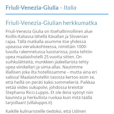
Friuli-Venezia-Giulia
– Italia
Friuli-Venezia-Giulian herkkumatka
Friuli-Venezia Giulia on itsehallinnollinen alue
Koillis-Italiassa lähellä Itävallan ja Slovenian
rajaa. Tällä matkalla asumme itse yhdessä
upeassa vierailukohteessa, nimittäin 1000-
luvulla rakennetussa luostarissa, josta tehtiin
upea maalaishotelli 25 vuotta sitten. On
suihkulähteitä, munkkien jääkellarista tehty
upea viinikellari ja uima-allas. Nautimme
illallisen joka ilta hotellissamme – mutta aina eri
salissa! Maalaishotellin tasosta kertoo esim se,
että heillä on peräti kaksi sommelieriä. Paikkaa
vetää viides sukupolvi, johdossa kreivitär
Stephania Ricci-Luppis. Et ole ikinä syönyt niin
kaunista ja herkullista ruokaa kuin mitä täällä
tarjoillaan! (villaluppis.it)
Kaikille kulinaristeille tiedoksi, että Udinen