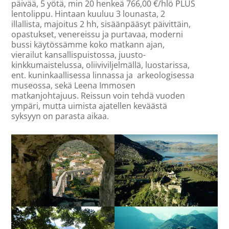
päivää, 5 yötä, min 20 henkeä 766,00 €/hlö PLUS
lentolippu. Hintaan kuuluu 3 lounasta, 2
illallista, majoitus 2 hh, sisäänpääsyt päivittäin,
opastukset, venereissu ja purtavaa, moderni
bussi käytössämme koko matkann ajan,
vierailut kansallispuistossa, juusto-
kinkkumaistelussa, oliiviviljelmällä, luostarissa,
ent. kuninkaallisessa linnassa ja arkeologisessa
museossa, sekä Leena Immosen
matkanjohtajuus. Reissun voin tehdä vuoden
ympäri, mutta uimista ajatellen keväästä
syksyyn on parasta aikaa.